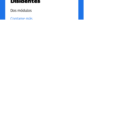
Disidentes
Dos módulos
Contame más
4 h
Precio
Precio personalizado
personalizado
Anotarme