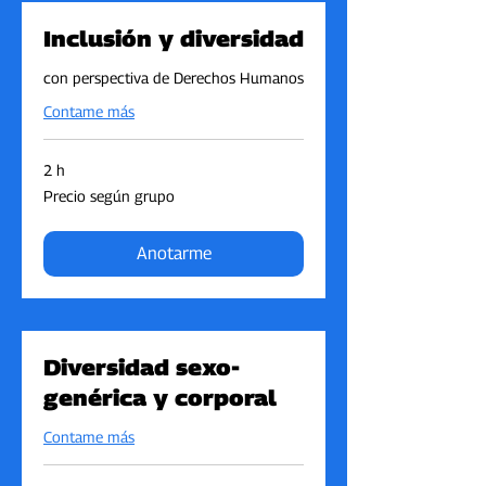
Inclusión y diversidad
con perspectiva de Derechos Humanos
Contame más
2 h
Precio
Precio según grupo
según
grupo
Anotarme
Diversidad sexo-
genérica y corporal
Contame más