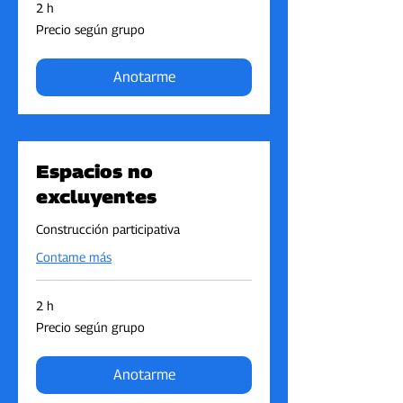
2 h
Precio
Precio según grupo
según
grupo
Anotarme
Espacios no
excluyentes
Construcción participativa
Contame más
2 h
Precio
Precio según grupo
según
grupo
Anotarme