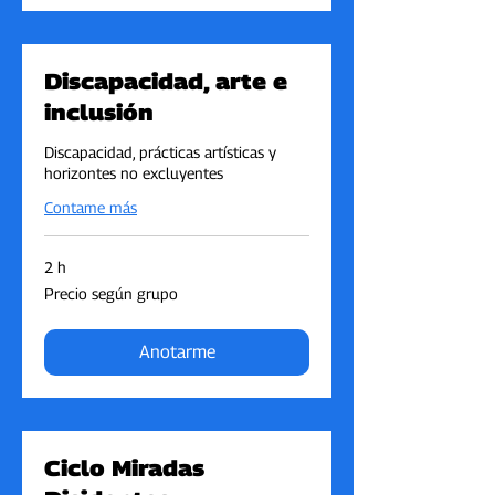
Discapacidad, arte e
inclusión
Discapacidad, prácticas artísticas y
horizontes no excluyentes
Contame más
2 h
Precio
Precio según grupo
según
grupo
Anotarme
Ciclo Miradas